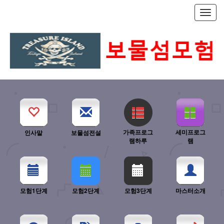
T
o
g
g
l
e
n
a
v
i
g
a
가족프로그
세미프로그
인사말
보물섬전설
t
램하루
램
i
o
n
모험1단계
모험2단계
모험3단계
마스터소개