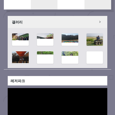
갤러리
레저파크