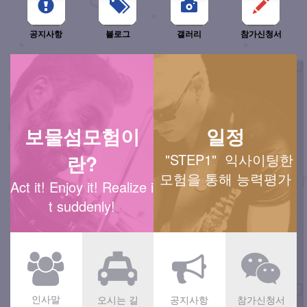
공지사항
블로그
갤러리
참가신청서
보물섬모험이
일정
란?
"STEP1" 익사이팅한
모험을 통해 능력평가
Act it! Enjoy it! Realize i
t suddenly!
오시는 길
공지사항
참가신청서
인사말