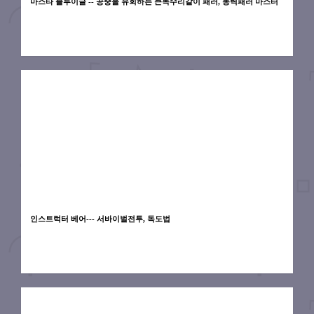
마스타 블루이글 -- 공중을 유회하는 큰독수리같이 패러, 동력패러 마스터
인스트럭터 베어--- 서바이벌전투, 독도법