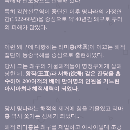
.
특히 감합선무역이 중단된 이후 명나라의 가정연
간
년
을 중심으로 약
년간 왜구로 부터
(1522-66
)
40
의 피해가 많았다
.
이런 왜구에 대항하는 리마홍
林鳳
이 이끄는 해적
(
)
집단이 동중국해를 중심으로 출현하였다
.
당시 그는
왜구의 거물해적들이 명정부에게 살해
당한 뒤
,
왕직
(
王直
)
과 서해
(
徐海
)
같은
잔당을 흡
수하여
200
여척의 배에 만여명의 인원을 거느린
아시아최대해적세력이 되었다
.
당시 명나라는 해적의 제거에 힘을 기울였고 리마
홍 역시 쫓기는 신세가 되었다.
.
해적 리마홍은 왜구를 제압하고 아시아일대 조공