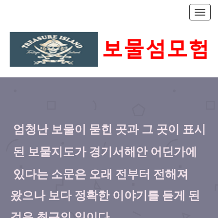
T
o
g
g
l
e
n
a
v
i
g
a
엄청난 보물이 묻힌 곳과 그 곳이 표시
t
i
o
된
보물지도가 경기서해안 어딘가에
n
있다는
소문은 오래 전부터 전해져
왔으나 보
다 정확한 이야기를 듣게 된
것은
최근의 일이다.