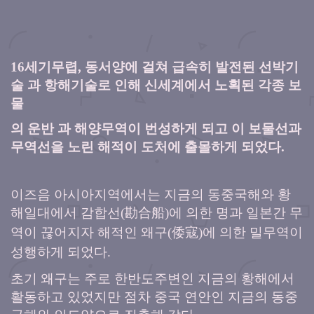
16
세기무렵
,
동서양에 걸쳐 급속히 발전된 선박기
술 과 항해기술로 인해 신세계에서 노획된 각종 보
물
의 운반 과 해양무역이 번성하게 되고 이 보물선과
무역선을 노린 해적이 도처에 출몰하게 되었다
.
이즈음 아시아지역에서는 지금의 동중국
해와 황
해일대에서 감합선
勘合船
에 의한 명과 일본간 무
(
)
역이 끊어지자 해적인 왜구
倭寇
에 의한 밀무역이
(
)
성행하게 되었다
.
초기 왜구는 주로 한반도주변인 지금의 황해에서
활동하고 있었지만 점차 중국 연안인 지금의 동중
국해와 인도양으로 진출해 갔다