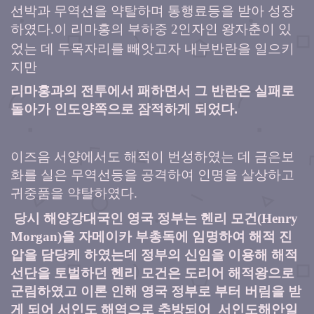
선박과 무역선을 약탈하며 통행료등을 받아 성장
하였다.이 리마홍의 부하중
인자인 왕자춘이 있
2
었는 데 두목자리를 빼앗고자 내부반란을 일으키
지만
리마홍과의 전투에서 패하면서 그 반란은 실패로
돌아가 인도양쪽으로 잠적하게 되었다.
이즈음 서양에서도 해적이 번성하였는 데 금은보
화를 실은 무역선등을 공격하여 인명을 살상하고
귀중품을 약탈하였다
.
당시 해양강대국인 영국 정부는 헨리 모건
(Henry
Morgan)
을 자메이카 부총독에 임명하여 해적 진
압을 담당케 하였는데
정부의 신임을 이용해 해적
선단을 토벌하던 헨리 모건은 도리어 해적왕으로
군림하였고 이론 인해 영국 정부로 부터 버림을 받
게 되어 서인도 해역으로 추방되어
서인도
해안일